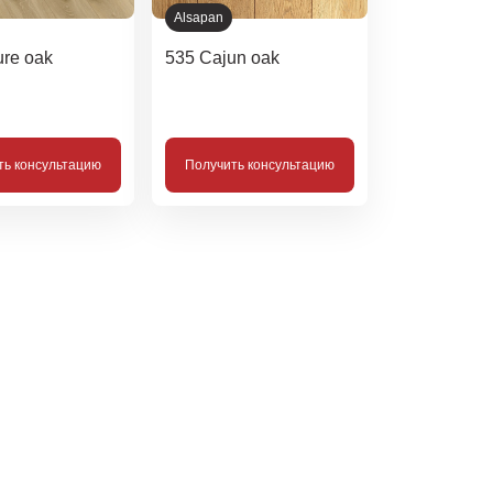
Alsapan
ure oak
535 Cajun oak
ть консультацию
Получить консультацию