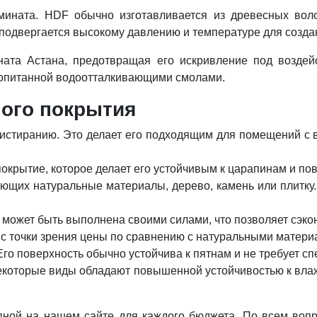
мината. HDF обычно изготавливается из древесных во
подвергается высокому давлению и температуре для создан
ната Астана, предотвращая его искривление под воздей
пропитанной водоотталкивающими смолами.
ого покрытия
 истиранию. Это делает его подходящим для помещений с в
окрытие, которое делает его устойчивым к царапинам и по
ющих натуральные материалы, дерево, камень или плитку
 может быть выполнена своими силами, что позволяет сэко
с точки зрения цены по сравнению с натуральными материа
Его поверхность обычно устойчива к пятнам и не требует с
екоторые виды обладают повышенной устойчивостью к вла
пной на нашем сайте для каждого бюджета. По всем воп