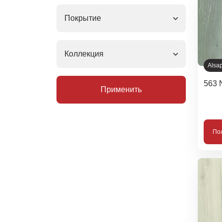
Покрытие
Коллекция
Alsa
563 
Применить
По