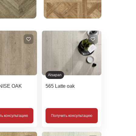
Alsapan
NISE OAK
565 Latte oak
ть консультацию
Получить консультацию