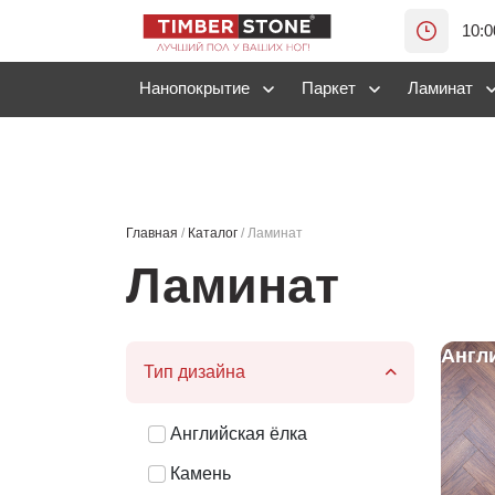
10:0
Нанопокрытие
Паркет
Ламинат
Главная
/
Каталог
/
Ламинат
Ламинат
Англ
Тип дизайна
Английская ёлка
Камень