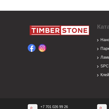
Кат
Нан
Парк
Лам
SPC
Кле
+7 701 026 99 26