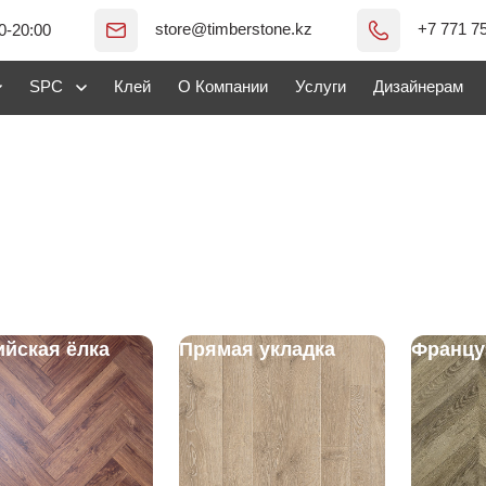
store@timberstone.kz
+7 771 7
0-20:00
SPC
Клей
О Компании
Услуги
Дизайнерам
ийская ёлка
Прямая укладка
Францу