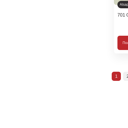
Alsa
701 
По
1