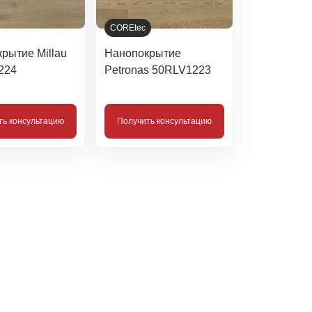
COREtec
рытие Millau
Нанопокрытие
224
Petronas 50RLV1223
ть консультацию
Получить консультацию