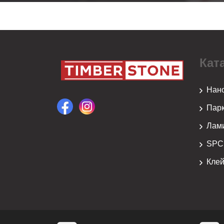
Кат
Нан
Парк
Лам
SPC
Кле