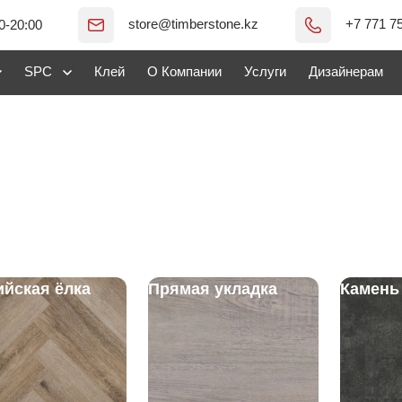
store@timberstone.kz
+7 771 7
0-20:00
SPC
Клей
О Компании
Услуги
Дизайнерам
ийская ёлка
Прямая укладка
Камень