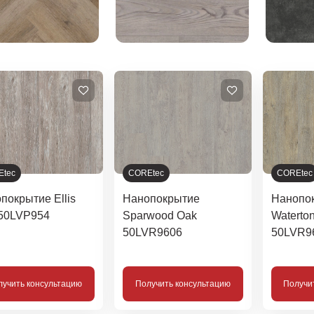
Etec
COREtec
COREtec
покрытие Ellis
Нанопокрытие
Нанопо
50LVP954
Sparwood Oak
Waterto
50LVR9606
50LVR9
лучить консультацию
Получить консультацию
Получи