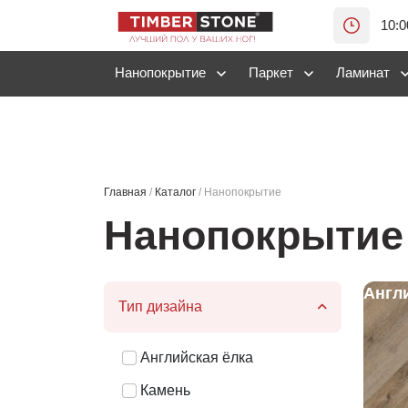
10:0
Нанопокрытие
Паркет
Ламинат
Главная
/
Каталог
/
Нанопокрытие
Нанопокрытие
Англ
Тип дизайна
Английская ёлка
Камень