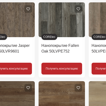
Etec
COREtec
COREtec
покрытие Jasper
Нанопокрытие Fallen
Нанопо
50LVR9601
Oak 50LVPE752
50LVPE
лучить консультацию
Получить консультацию
Получи