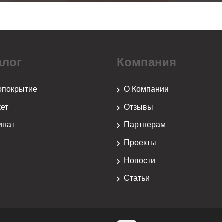
алог
Компания
опокрытие
О Компании
ет
Отзывы
инат
Партнерам
Проекты
й
Новости
Статьи