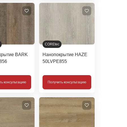
COREtec
крытие BARK
Нанопокрытие HAZE
856
50LVPE855
ть консультацию
Получить консультацию