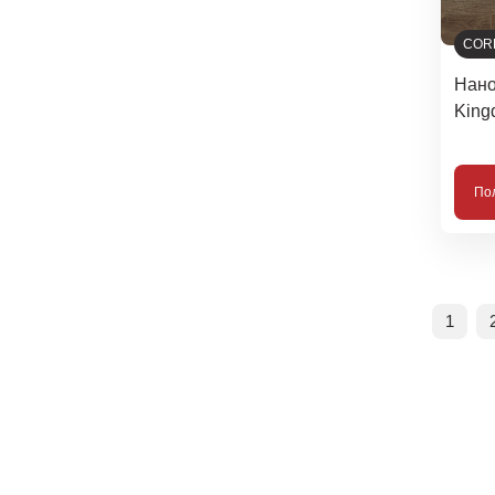
COR
Нано
King
По
1