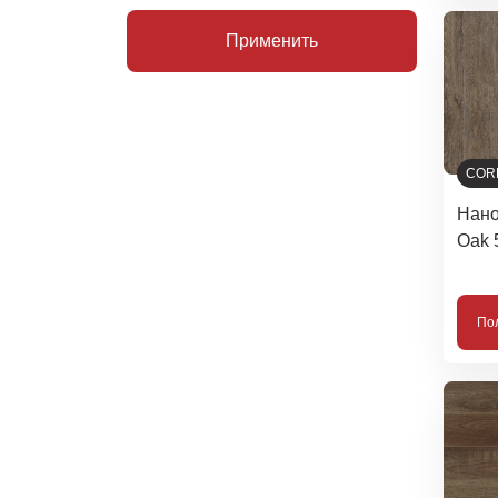
Применить
COR
Нано
Oak 
По