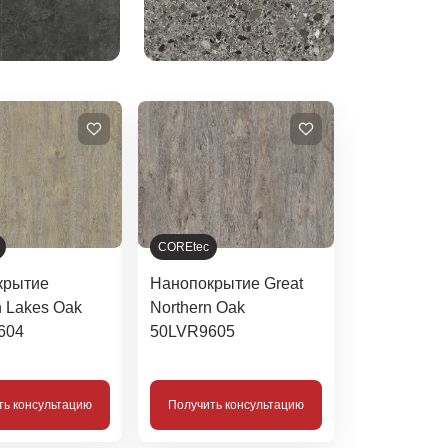
COREtec
крытие
Нанопокрытие Great
n Lakes Oak
Northern Oak
604
50LVR9605
ть консультацию
Получить консультацию