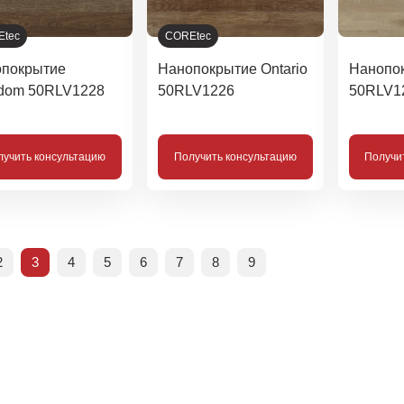
Etec
COREtec
покрытие
Нанопокрытие Ontario
Нанопок
dom 50RLV1228
50RLV1226
50RLV1
лучить консультацию
Получить консультацию
Получи
2
3
4
5
6
7
8
9