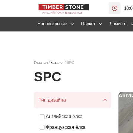
10:0
Нанопокрытие
Паркет
Ламинат
Главная
/
Каталог
/
SPC
SPC
Англ
Тип дизайна
Английская ёлка
Французская ёлка