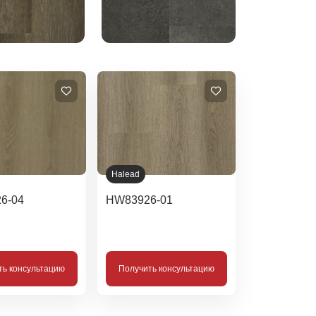
Halead
6-04
HW83926-01
ть консультацию
Получить консультацию