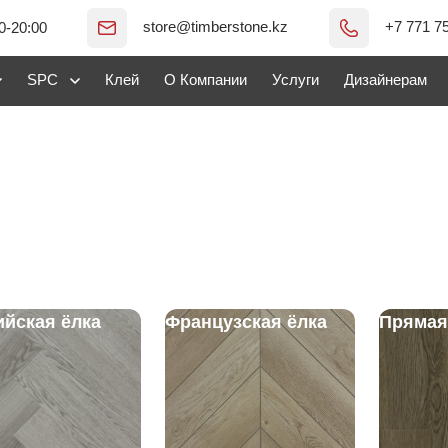
store@timberstone.kz
+7 771 7
0-20:00
SPC
Клей
О Компании
Услуги
Дизайнерам
ийская ёлка
Французская ёлка
Прямая