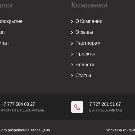
алог
Компания
опокрытие
О Компании
ет
Отзывы
инат
Партнерам
Проекты
й
Новости
Статьи
+7 777 504 08 27
+7 727 261 91 67
Айсанам De Luxe Астана
ТД ARMADA Алматы
нного разрешения запрещено.
Политика конфи