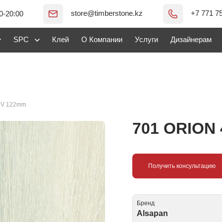
store@timberstone.kz
+7 771 7
0-20:00
SPC
Клей
О Компании
Услуги
Дизайнерам
4V 122mm
701 ORION
Получить консультацию
Бренд
Alsapan