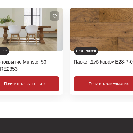
 Parkett
ет Дуб Корфу Е28-Р-007
Нанопокрытие Millau
50RLV1224
Получить консультацию
Получить консультацию