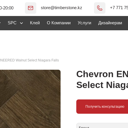
store@timberstone.kz
+7 771 7
0-20:00
SPC
Клей
О Компании
Услуги
Дизайнерам
NEERED Walnut Select Niagara Falls
Chevron E
Select Niag
Получить консультацию