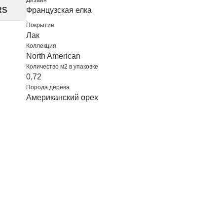
Дизайн
RS
Французская елка
Покрытие
Лак
Коллекция
North American
Количество м2 в упаковке
0,72
Порода дерева
Американский орех