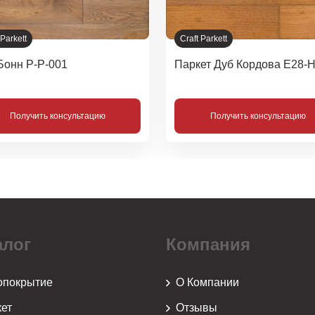
 Parkett
Craft Parkett
Бонн Р-Р-001
Паркет Дуб Кордова Е28-Н
Получить консультацию
Получить консультацию
алог
Компания
опокрытие
О Компании
ет
Отзывы