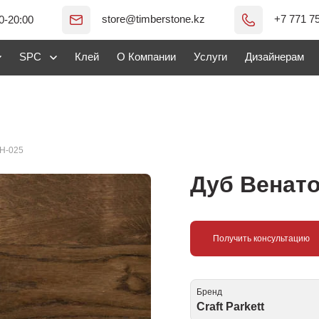
store@timberstone.kz
+7 771 7
0-20:00
SPC
Клей
О Компании
Услуги
Дизайнерам
-Н-025
Дуб Венато
Получить консультацию
Бренд
Craft Parkett