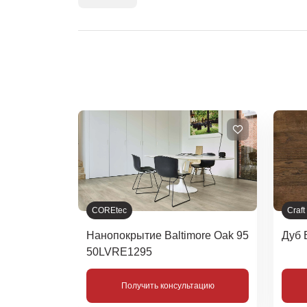
COREtec
Craft
018
Нанопокрытие Baltimore Oak 95
Дуб 
50LVRE1295
тацию
Получить консультацию