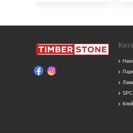
Кат
Нан
Парк
Лам
SPC
Кле