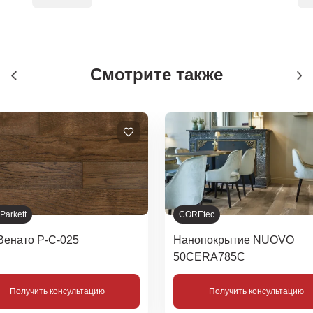
Смотрите также
 Parkett
COREtec
Венато Р-С-025
Нанопокрытие NUOVO
50CERA785С
Получить консультацию
Получить консультацию