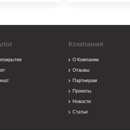
алог
Компания
опокрытие
О Компании
ет
Отзывы
инат
Партнерам
Проекты
й
Новости
Статьи