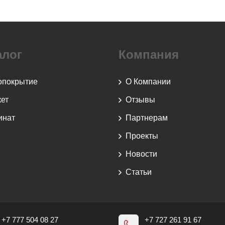
алог
Компания
опокрытие
О Компании
ет
Отзывы
инат
Партнерам
Проекты
й
Новости
Статьи
+7 777 504 08 27
+7 727 261 91 67