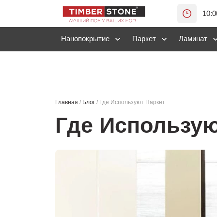
10:0
Нанопокрытие
Паркет
Ламинат
Главная
/
Блог
/
Где Используют Паркет
Где Использую