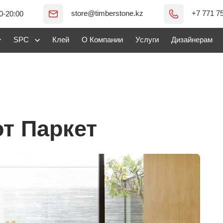
store@timberstone.kz
+7 771 7
0-20:00
SPC
Клей
О Компании
Услуги
Дизайнерам
т Паркет