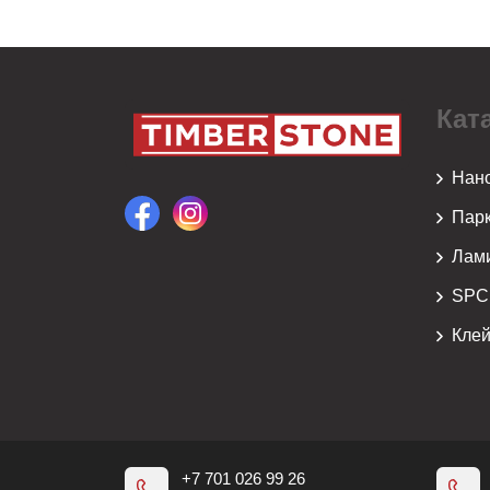
Кат
Нан
Парк
Лам
SPC
Кле
+7 701 026 99 26